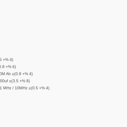
.5 +% 4)
0.8 +% 6)
40M Ah ±(0.8 +% 4)
200uf ±(3.5 +% 8)
/ 1 MHz / 10MHz ±(0.5 +% 4)