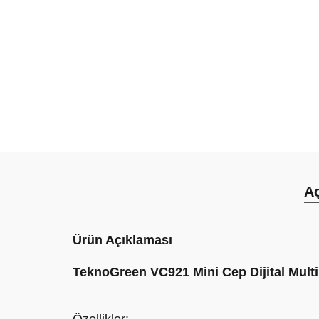
A
Ürün Açıklaması
TeknoGreen VC921 Mini Cep Dijital Mult
Özellikler: