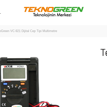
L
Green VC-921 Dijital Cep Tipi Multimetre
T