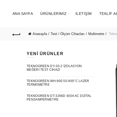
ANA SAYFA
ÜRÜNLERIMIZ
İLETIŞIM
TEKLIF A
Anasayfa
Test / Ölçüm Cihazları
Multimetre
Tekno
YENI ÜRÜNLER
TEKNOGREEN DY-30-2 İZOLASYON
MEĞERI TEST CIHAZI
TEKNOGREEN WH-900 50-900°C LAZER
TERMOMETRE
TEKNOGREEN DT-3266D 400A AC DIJITAL
PENSAMPERMETRE