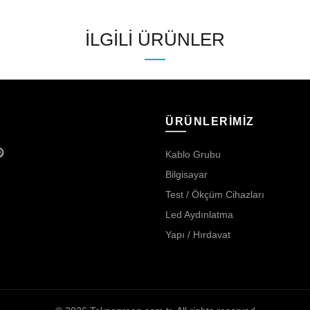
İLGILI ÜRÜNLER
ÜRÜNLERİMİZ
Kablo Grubu
Bilgisayar
Test / Ökçüm Cihazları
Led Aydınlatma
Yapı / Hırdavat