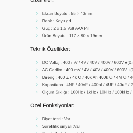
Ekran Boyutu : 55 × 43mm.
Renk : Koyu gri
Güç : 2 x 1,5 Volt AAA Pil
Ürün Boyutu : 117 × 80 × 19mm
Teknik Özellikler:
DC Voltaj : 400 mV / 4V / 40V / 400V / 600V ±(0
AC Gerilim : 400 mV / 4V / 40V / 400V / 600V ±(
Direnç : 400 Z / 4k O / 40k Ah 400k O / 4M O / 
Kapasitans : 4NF / 40nF / 400nf / 4UF / 40uF / 
Ölçüm Sıklığı : 100Hz / 1kHz / 10kHz / 100kHz 
Özel Fonksiyonlar:
Diyot testi : Var
Süreklilik sinyali :Var