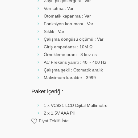
Zayıf pil göstergesi : Var
Veri tutma : Var
Otomatik kapanma : Var
Fonksiyon koruması : Var
Sıklık : Var
Çalışma döngüsü ölçümü : Var
Giriş empedansı : 10M Ω
Örnekleme oranı : 3 kez / s
AC Frekans yanıtı : 40 ~ 400 Hz
Çalışma şekli : Otomatik aralık
Maksimum karakter : 3999
Paket içeriği:
1 x VC921 LCD Dijital Multimetre
2 x 1,5V AAA Pil
Fiyat Teklifi İste