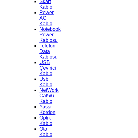
Skart
Kablo
Power
AC
Kablo
Notebook
Power
Kablosu
Telefon
Data
Kablosu
USB
Çevirici
Kablo
Usb
Kablo
NetWork
Cat5/6
Kablo
Yassı
Kordon
Optik
Kablo
Oto
Kablo