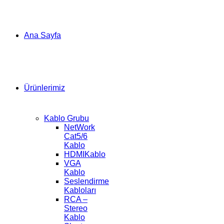
Ana Sayfa
Ürünlerimiz
Kablo Grubu
NetWork
Cat5/6
Kablo
HDMIKablo
VGA
Kablo
Seslendirme
Kabloları
RCA –
Stereo
Kablo