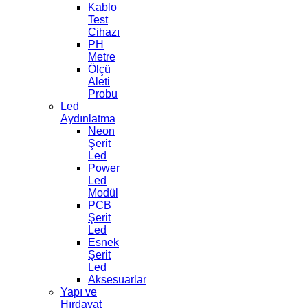
Kablo
Test
Cihazı
PH
Metre
Ölçü
Aleti
Probu
Led
Aydınlatma
Neon
Şerit
Led
Power
Led
Modül
PCB
Şerit
Led
Esnek
Şerit
Led
Aksesuarlar
Yapı ve
Hırdavat