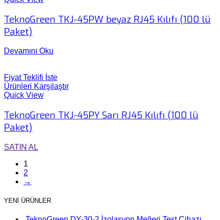
TeknoGreen TKJ-45PW beyaz RJ45 Kılıfı (100 lü
Paket)
Devamını Oku
Fiyat Teklifi İste
Ürünleri Karşılaştır
Quick View
TeknoGreen TKJ-45PY Sarı RJ45 Kılıfı (100 lü
Paket)
SATIN AL
1
2
→
YENİ ÜRÜNLER
TeknoGreen DY-30-2 İzolasyon Meğeri Test Cihazı