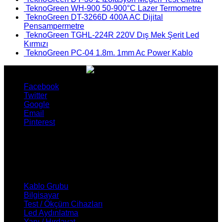
TeknoGreen WH-900 50-900°C Lazer Termometre
TeknoGreen DT-3266D 400A AC Dijital
Pensampermetre
TeknoGreen TGHL-224R 220V Dış Mek Şerit Led
Kırmızı
TeknoGreen PC-04 1.8m. 1mm Ac Power Kablo
Facebook
Twitter
Google
Email
Pinterest
ÜRÜNLERİMİZ
Kablo Grubu
Bilgisayar
Test / Ökçüm Cihazları
Led Aydınlatma
Yapı / Hırdavat