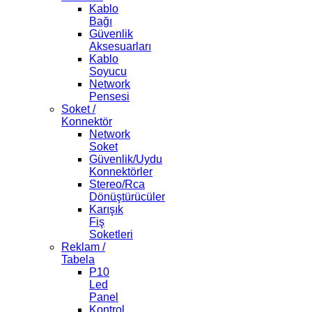
Kablo
Bağı
Güvenlik
Aksesuarları
Kablo
Soyucu
Network
Pensesi
Soket /
Konnektör
Network
Soket
Güvenlik/Uydu
Konnektörler
Stereo/Rca
Dönüştürücüler
Karışık
Fiş
Soketleri
Reklam /
Tabela
P10
Led
Panel
Kontrol