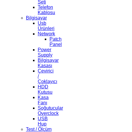
Seti
Telefon
Kablosu
Bilgisayar
Usb
Ürünleri
Network
Patch
Panel
Power
Supply
Bilgisayar
Kasası
Çevirici
/
Çoklayıcı
HDD
Kutusu
Kasa
Fanı
Soğutucular
Overclock
USB
Hup
Test / Ölçüm