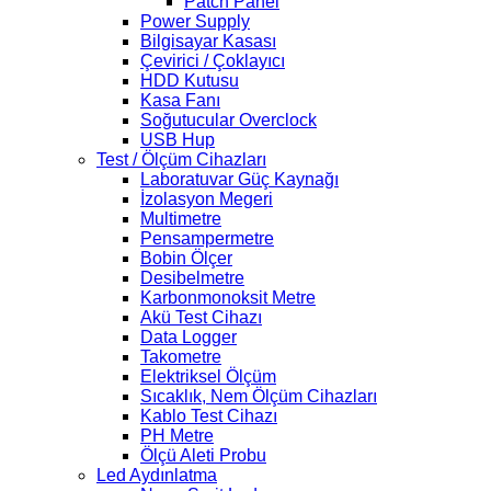
Patch Panel
Power Supply
Bilgisayar Kasası
Çevirici / Çoklayıcı
HDD Kutusu
Kasa Fanı
Soğutucular Overclock
USB Hup
Test / Ölçüm Cihazları
Laboratuvar Güç Kaynağı
İzolasyon Megeri
Multimetre
Pensampermetre
Bobin Ölçer
Desibelmetre
Karbonmonoksit Metre
Akü Test Cihazı
Data Logger
Takometre
Elektriksel Ölçüm
Sıcaklık, Nem Ölçüm Cihazları
Kablo Test Cihazı
PH Metre
Ölçü Aleti Probu
Led Aydınlatma