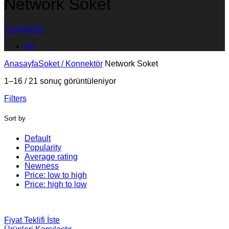
Network Soket
Categories
All
Anasayfa
Soket / Konnektör
Network Soket
1–16 / 21 sonuç görüntüleniyor
Filters
Sort by
Default
Popularity
Average rating
Newness
Price: low to high
Price: high to low
Fiyat Teklifi İste