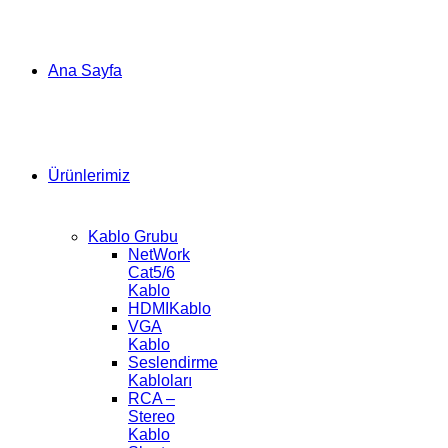
Ana Sayfa
Ürünlerimiz
Kablo Grubu
NetWork
Cat5/6
Kablo
HDMIKablo
VGA
Kablo
Seslendirme
Kabloları
RCA –
Stereo
Kablo