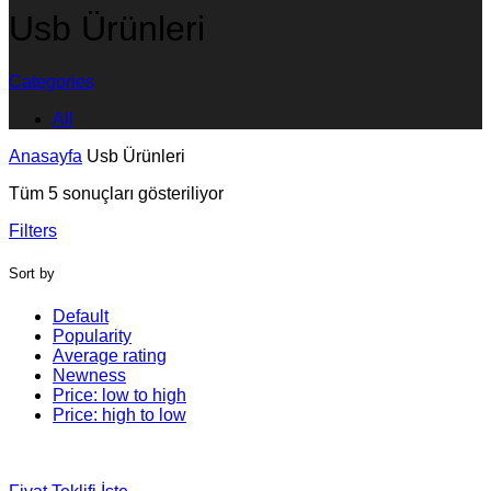
Usb Ürünleri
Categories
All
Anasayfa
Usb Ürünleri
Tüm 5 sonuçları gösteriliyor
Filters
Sort by
Default
Popularity
Average rating
Newness
Price: low to high
Price: high to low