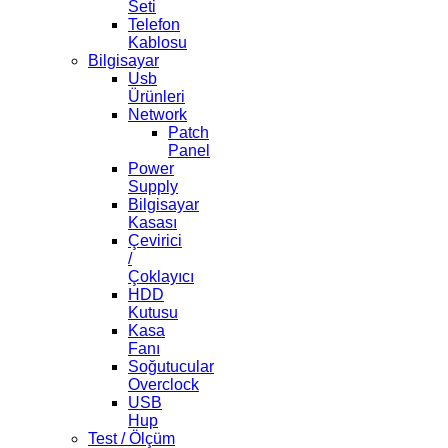
Seti
Telefon
Kablosu
Bilgisayar
Usb
Ürünleri
Network
Patch
Panel
Power
Supply
Bilgisayar
Kasası
Çevirici
/
Çoklayıcı
HDD
Kutusu
Kasa
Fanı
Soğutucular
Overclock
USB
Hup
Test / Ölçüm