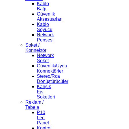
Kablo
Bağı
Güvenlik
Aksesuarları
Kablo
Soyucu
Network
Pensesi
Soket /
Konnektör
Network
Soket
Güvenlik/Uydu
Konnektörler
Stereo/Rca
Dönüştürücüler
Karışık
Fiş
Soketleri
Reklam /
Tabela
P10
Led
Panel
Kontrol