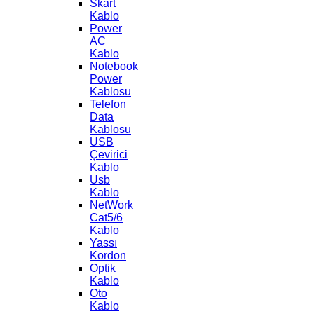
Skart
Kablo
Power
AC
Kablo
Notebook
Power
Kablosu
Telefon
Data
Kablosu
USB
Çevirici
Kablo
Usb
Kablo
NetWork
Cat5/6
Kablo
Yassı
Kordon
Optik
Kablo
Oto
Kablo