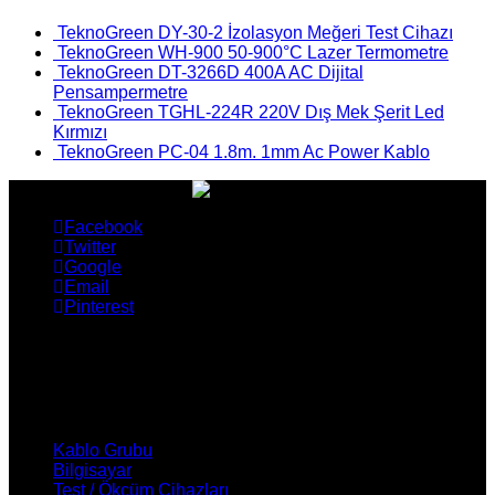
TeknoGreen DY-30-2 İzolasyon Meğeri Test Cihazı
TeknoGreen WH-900 50-900°C Lazer Termometre
TeknoGreen DT-3266D 400A AC Dijital
Pensampermetre
TeknoGreen TGHL-224R 220V Dış Mek Şerit Led
Kırmızı
TeknoGreen PC-04 1.8m. 1mm Ac Power Kablo
Facebook
Twitter
Google
Email
Pinterest
ÜRÜNLERİMİZ
Kablo Grubu
Bilgisayar
Test / Ökçüm Cihazları