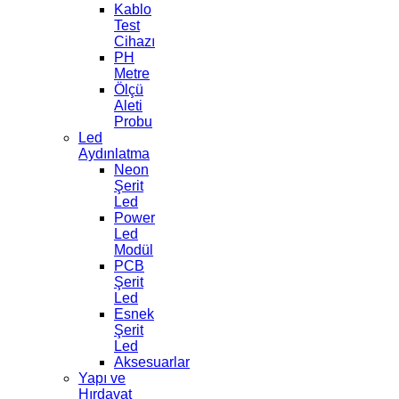
Kablo
Test
Cihazı
PH
Metre
Ölçü
Aleti
Probu
Led
Aydınlatma
Neon
Şerit
Led
Power
Led
Modül
PCB
Şerit
Led
Esnek
Şerit
Led
Aksesuarlar
Yapı ve
Hırdavat