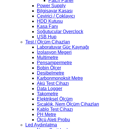
Patch Panel
Power Supply
Bilgisayar Kasası
Çevirici / Çoklayıcı
HDD Kutusu
Kasa Fanı
Soğutucular Overclock
USB Hup
Test / Ölçüm Cihazları
Laboratuvar Güç Kaynağı
İzolasyon Megeri
Multimetre
Pensampermetre
Bobin Ölçer
Desibelmetre
Karbonmonoksit Metre
Akü Test Cihazı
Data Logger
Takometre
Elektriksel Ölçüm
Sıcaklık, Nem Ölçüm Cihazları
Kablo Test Cihazı
PH Metre
Ölçü Aleti Probu
Led Aydınlatma