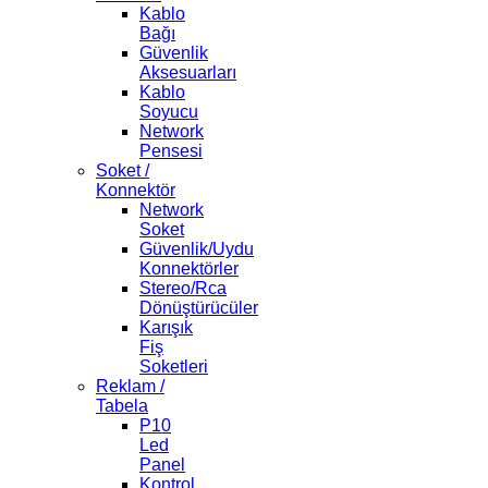
Kablo
Bağı
Güvenlik
Aksesuarları
Kablo
Soyucu
Network
Pensesi
Soket /
Konnektör
Network
Soket
Güvenlik/Uydu
Konnektörler
Stereo/Rca
Dönüştürücüler
Karışık
Fiş
Soketleri
Reklam /
Tabela
P10
Led
Panel
Kontrol