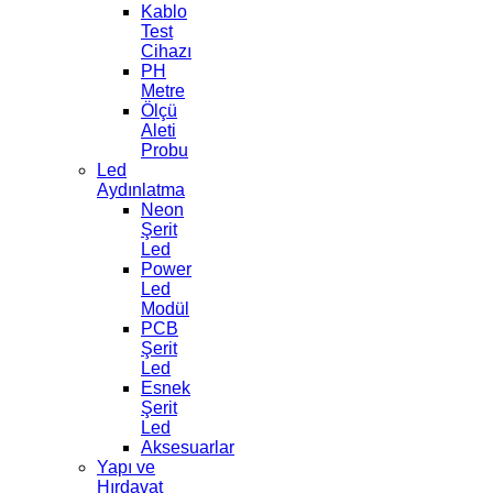
Kablo
Test
Cihazı
PH
Metre
Ölçü
Aleti
Probu
Led
Aydınlatma
Neon
Şerit
Led
Power
Led
Modül
PCB
Şerit
Led
Esnek
Şerit
Led
Aksesuarlar
Yapı ve
Hırdavat