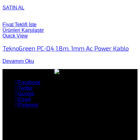
SATIN AL
Fiyat Teklifi İste
Ürünleri Karşılaştır
Quick View
TeknoGreen PC-04 1.8m. 1mm Ac Power Kablo
Devamını Oku
Facebook
Twitter
Google
Email
Pinterest
ÜRÜNLERİMİZ