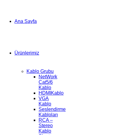
Ana Sayfa
Ürünlerimiz
Kablo Grubu
NetWork
Cat5/6
Kablo
HDMIKablo
VGA
Kablo
Seslendirme
Kabloları
RCA –
Stereo
Kablo