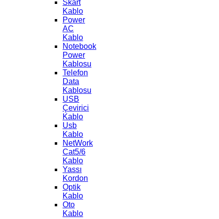
Skart
Kablo
Power
AC
Kablo
Notebook
Power
Kablosu
Telefon
Data
Kablosu
USB
Çevirici
Kablo
Usb
Kablo
NetWork
Cat5/6
Kablo
Yassı
Kordon
Optik
Kablo
Oto
Kablo