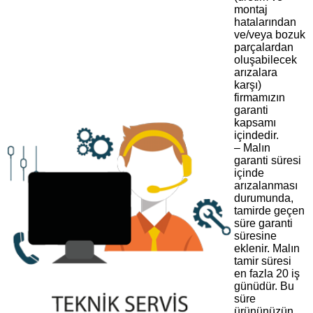
montaj
hatalarından
ve/veya bozuk
parçalardan
oluşabilecek
arızalara
karşı)
firmamızın
garanti
kapsamı
içindedir.
– Malın
garanti süresi
içinde
arızalanması
durumunda,
tamirde geçen
süre garanti
süresine
eklenir. Malın
tamir süresi
en fazla 20 iş
günüdür. Bu
süre
ürününüzün