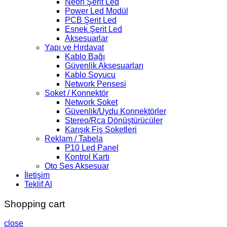
Neon Şerit Led
Power Led Modül
PCB Şerit Led
Esnek Şerit Led
Aksesuarlar
Yapı ve Hırdavat
Kablo Bağı
Güvenlik Aksesuarları
Kablo Soyucu
Network Pensesi
Soket / Konnektör
Network Soket
Güvenlik/Uydu Konnektörler
Stereo/Rca Dönüştürücüler
Karışık Fiş Soketleri
Reklam / Tabela
P10 Led Panel
Kontrol Kartı
Oto Ses Aksesuar
İletişim
Teklif Al
Shopping cart
close