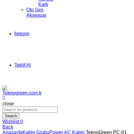
Kartı
Oto Ses
Aksesuar
İletişim
Teklif Al
close
Search
Wishlist
0
Back
Anasayfa
Kablo Grubu
Power AC Kablo
TeknoGreen PC-01