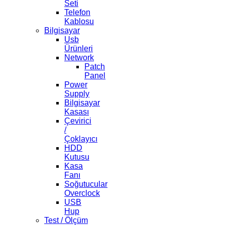
Seti
Telefon
Kablosu
Bilgisayar
Usb
Ürünleri
Network
Patch
Panel
Power
Supply
Bilgisayar
Kasası
Çevirici
/
Çoklayıcı
HDD
Kutusu
Kasa
Fanı
Soğutucular
Overclock
USB
Hup
Test / Ölçüm