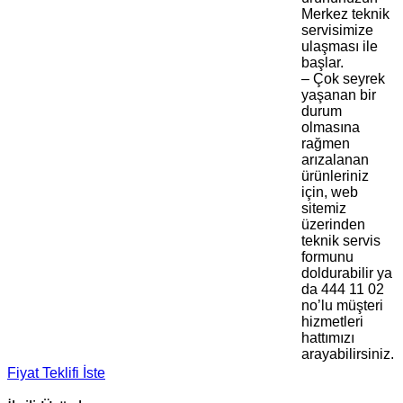
Merkez teknik
servisimize
ulaşması ile
başlar.
– Çok seyrek
yaşanan bir
durum
olmasına
rağmen
arızalanan
ürünleriniz
için, web
sitemiz
üzerinden
teknik servis
formunu
doldurabilir ya
da 444 11 02
no’lu müşteri
hizmetleri
hattımızı
arayabilirsiniz.
Fiyat Teklifi İste