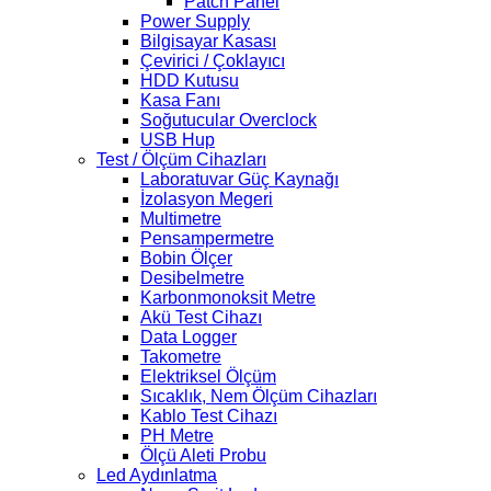
Patch Panel
Power Supply
Bilgisayar Kasası
Çevirici / Çoklayıcı
HDD Kutusu
Kasa Fanı
Soğutucular Overclock
USB Hup
Test / Ölçüm Cihazları
Laboratuvar Güç Kaynağı
İzolasyon Megeri
Multimetre
Pensampermetre
Bobin Ölçer
Desibelmetre
Karbonmonoksit Metre
Akü Test Cihazı
Data Logger
Takometre
Elektriksel Ölçüm
Sıcaklık, Nem Ölçüm Cihazları
Kablo Test Cihazı
PH Metre
Ölçü Aleti Probu
Led Aydınlatma