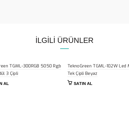
İLGILI ÜRÜNLER
reen TGML-300RGB 5050 Rgb
TeknoGreen TGML-102W Led 
ül 3 Çipli
Tek Çipli Beyaz
N AL
SATIN AL