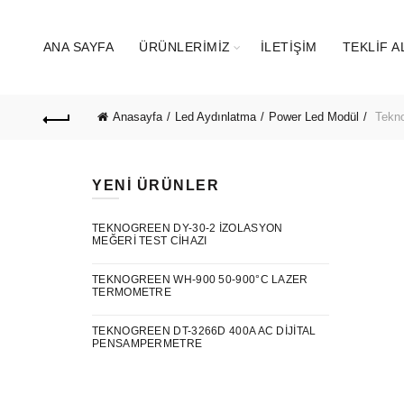
ANA SAYFA
ÜRÜNLERIMIZ
İLETIŞIM
TEKLIF A
Anasayfa
Led Aydınlatma
Power Led Modül
Tekno
YENI ÜRÜNLER
TEKNOGREEN DY-30-2 İZOLASYON
MEĞERI TEST CIHAZI
TEKNOGREEN WH-900 50-900°C LAZER
TERMOMETRE
TEKNOGREEN DT-3266D 400A AC DIJITAL
PENSAMPERMETRE