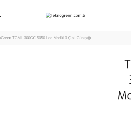
L
Green TGML-300GC 5050 Led Modül 3 Çipli Günışığı
T
Mo