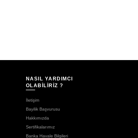
TeknoGree
Çipli Beyaz
SATIN A
NASIL YARDIMCI
OLABİLİRİZ ?
İletişim
Bayilik Başvurusu
Hakkımızda
Sertifikalarımız
Banka Havale Bilgileri