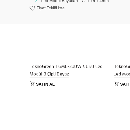
Led Modül Boyutları : 77 x 14 x 4mm
Fiyat Teklifi İste
TeknoGreen TGML-300W 5050 Led
TeknoG
Modül 3 Çipli Beyaz
Led Mod
SATIN AL
SATI