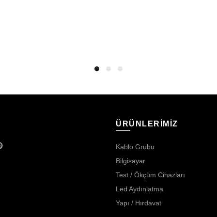
ÜRÜNLERİMİZ
Kablo Grubu
Bilgisayar
Test / Ökçüm Cihazları
Led Aydınlatma
Yapı / Hırdavat