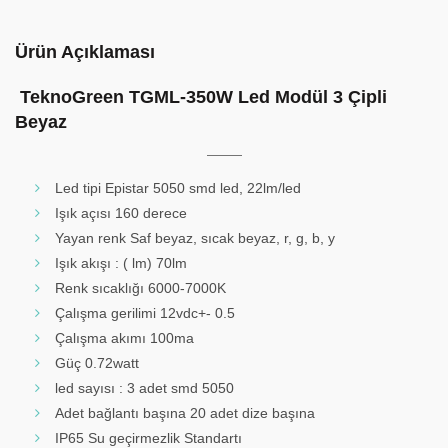
Ürün Açıklaması
TeknoGreen TGML-350W Led Modül 3 Çipli
Beyaz
Led tipi Epistar 5050 smd led, 22lm/led
Işık açısı 160 derece
Yayan renk Saf beyaz, sıcak beyaz, r, g, b, y
Işık akışı : ( lm) 70lm
Renk sıcaklığı 6000-7000K
Çalışma gerilimi 12vdc+- 0.5
Çalışma akımı 100ma
Güç 0.72watt
led sayısı : 3 adet smd 5050
Adet bağlantı başına 20 adet dize başına
IP65 Su geçirmezlik Standartı