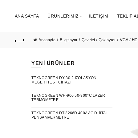
ANA SAYFA
ÜRÜNLERIMIZ
İLETIŞIM
TEKLIF A
Anasayfa
Bilgisayar
Çevirici / Çoklayıcı
VGA / HDM
YENI ÜRÜNLER
TEKNOGREEN DY-30-2 İZOLASYON
MEĞERI TEST CIHAZI
TEKNOGREEN WH-900 50-900°C LAZER
TERMOMETRE
TEKNOGREEN DT-3266D 400A AC DIJITAL
PENSAMPERMETRE