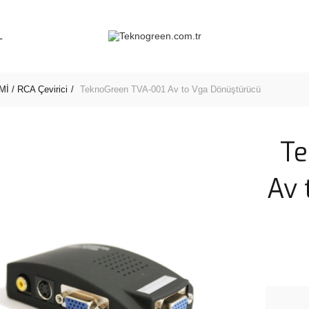
L
İ / RCA Çevirici
TeknoGreen TVA-001 Av to Vga Dönüştürücü
Te
Av 