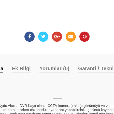
ma
Ek Bilgi
Yorumlar (0)
Garanti / Tekn
du Alıcısı, DVR Kayıt cihazı,CCTV kamera ) aldığı görüntüyü ve video
ekrana aktarırken çözünürlük ayarlarını yapabilirsiniz, görüntü kayması 
ast – renk tonu ayarlarını yaparak görüntü ve videoları kendi göz hassas