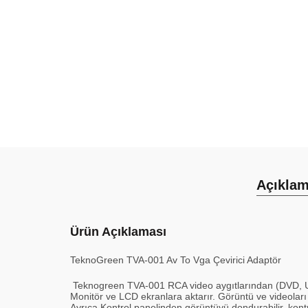
Açıkla
Ürün Açıklaması
TeknoGreen TVA-001 Av To Vga Çevirici Adaptör
Teknogreen TVA-001 RCA video aygıtlarından (DVD, Uy
Monitör ve LCD ekranlara aktarır. Görüntü ve videoları 
Ayrıca Kontrol panelinden görüntüyü dondurabilir, kontr