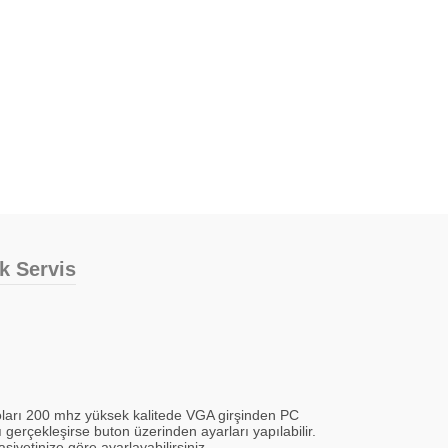
ik Servis
ları 200 mhz yüksek kalitede VGA girşinden PC
gerçekleşirse buton üzerinden ayarları yapılabilir.
iyetinize göre ayarlayabilirsiniz.