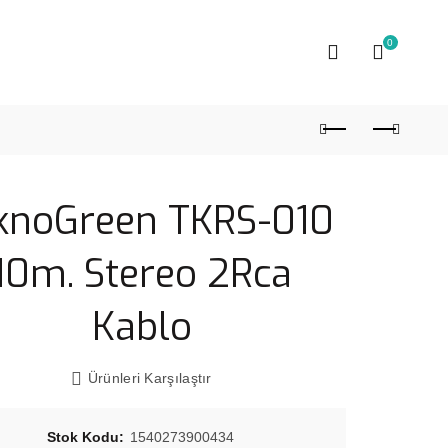
0
knoGreen TKRS-010
10m. Stereo 2Rca
Kablo
Ürünleri Karşılaştır
Stok Kodu:
1540273900434