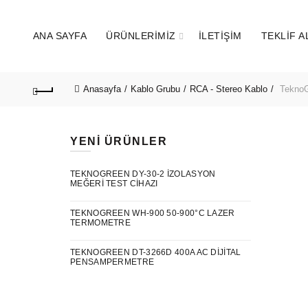
ANA SAYFA
ÜRÜNLERIMIZ
İLETIŞIM
TEKLIF A
Anasayfa
Kablo Grubu
RCA - Stereo Kablo
TeknoG
YENI ÜRÜNLER
TEKNOGREEN DY-30-2 İZOLASYON
MEĞERI TEST CIHAZI
TEKNOGREEN WH-900 50-900°C LAZER
TERMOMETRE
TEKNOGREEN DT-3266D 400A AC DIJITAL
PENSAMPERMETRE