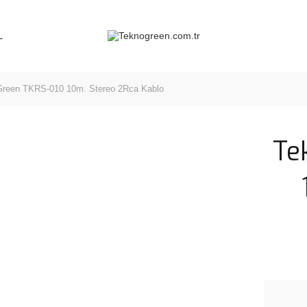
L
reen TKRS-010 10m. Stereo 2Rca Kablo
Te