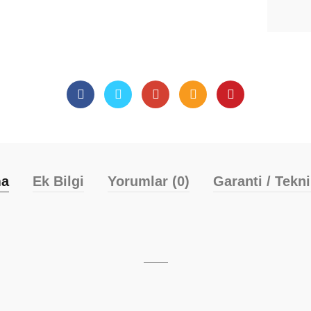
ma
Ek Bilgi
Yorumlar (0)
Garanti / Tekn