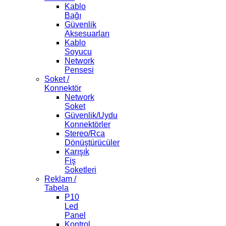
Kablo
Bağı
Güvenlik
Aksesuarları
Kablo
Soyucu
Network
Pensesi
Soket /
Konnektör
Network
Soket
Güvenlik/Uydu
Konnektörler
Stereo/Rca
Dönüştürücüler
Karışık
Fiş
Soketleri
Reklam /
Tabela
P10
Led
Panel
Kontrol