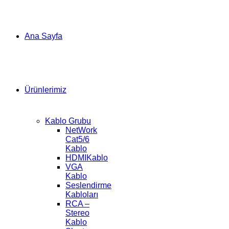
Ana Sayfa
Ürünlerimiz
Kablo Grubu
NetWork
Cat5/6
Kablo
HDMIKablo
VGA
Kablo
Seslendirme
Kabloları
RCA –
Stereo
Kablo