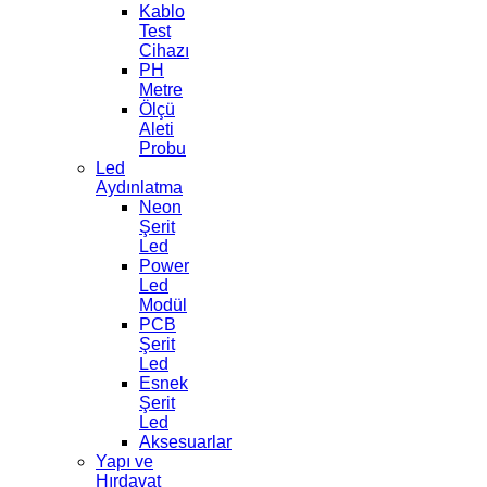
Kablo
Test
Cihazı
PH
Metre
Ölçü
Aleti
Probu
Led
Aydınlatma
Neon
Şerit
Led
Power
Led
Modül
PCB
Şerit
Led
Esnek
Şerit
Led
Aksesuarlar
Yapı ve
Hırdavat