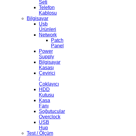
Seti
Telefon
Kablosu
Bilgisayar
Usb
Ürünleri
Network
Patch
Panel
Power
Supply
Bilgisayar
Kasası
Çevirici
/
Çoklayıcı
HDD
Kutusu
Kasa
Fanı
Soğutucular
Overclock
USB
Hup
Test / Ölçüm