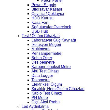
Patch Panel
Power Supply
Bilgisayar Kasası
Çevirici / Çoklayıcı
HDD Kutusu
Kasa Fanı
Soğutucular Overclock
USB Hup
Test / Ölçüm Cihazları
Laboratuvar Güç Kaynağı
İzolasyon Megeri
Multimetre
Pensampermetre
Bobin Ölçer
Desibelmetre
Karbonmonoksit Metre
Akü Test Cihazı
Data Logger
Takometre
Elektriksel Ölçüm
Sıcaklık, Nem Ölçüm Cihazları
Kablo Test Cihazı
PH Metre
Ölçü Aleti Probu
Led Aydınlatma