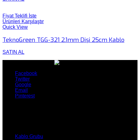
Fiyat Teklifi İste
Ürünleri Karşılaştır
Quick View
TeknoGreen TGG-321 2.1mm Dişi 25cm Kablo
SATIN AL
Facebook
Twitter
Google
Email
Pinterest
ÜRÜNLERİMİZ
Kablo Grubu