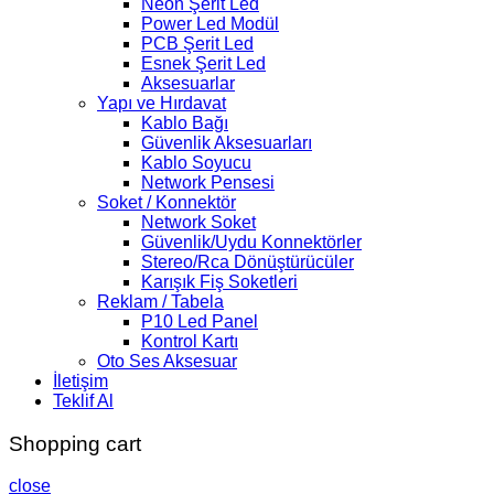
Neon Şerit Led
Power Led Modül
PCB Şerit Led
Esnek Şerit Led
Aksesuarlar
Yapı ve Hırdavat
Kablo Bağı
Güvenlik Aksesuarları
Kablo Soyucu
Network Pensesi
Soket / Konnektör
Network Soket
Güvenlik/Uydu Konnektörler
Stereo/Rca Dönüştürücüler
Karışık Fiş Soketleri
Reklam / Tabela
P10 Led Panel
Kontrol Kartı
Oto Ses Aksesuar
İletişim
Teklif Al
Shopping cart
close