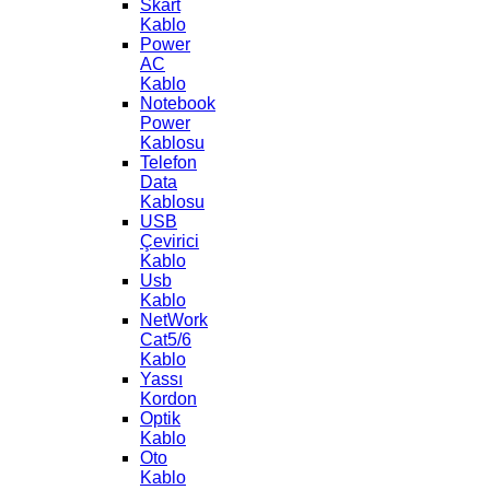
Skart
Kablo
Power
AC
Kablo
Notebook
Power
Kablosu
Telefon
Data
Kablosu
USB
Çevirici
Kablo
Usb
Kablo
NetWork
Cat5/6
Kablo
Yassı
Kordon
Optik
Kablo
Oto
Kablo