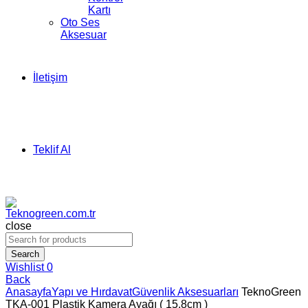
Kartı
Oto Ses
Aksesuar
İletişim
Teklif Al
close
Search
Wishlist
0
Back
Anasayfa
Yapı ve Hırdavat
Güvenlik Aksesuarları
TeknoGreen
TKA-001 Plastik Kamera Ayağı ( 15.8cm )