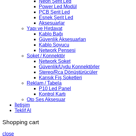
Neon Şerit Led
Power Led Modül
PCB Şerit Led
Esnek Şerit Led
Aksesuarlar
Yapı ve Hırdavat
Kablo Bağı
Güvenlik Aksesuarları
Kablo Soyucu
Network Pensesi
Soket / Konnektör
Network Soket
Güvenlik/Uydu Konnektörler
Stereo/Rca Dönüştürücüler
Karışık Fiş Soketleri
Reklam / Tabela
P10 Led Panel
Kontrol Kartı
Oto Ses Aksesuar
İletişim
Teklif Al
Shopping cart
close