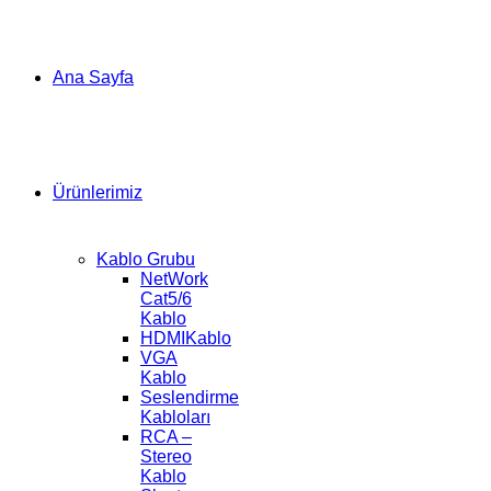
Ana Sayfa
Ürünlerimiz
Kablo Grubu
NetWork
Cat5/6
Kablo
HDMIKablo
VGA
Kablo
Seslendirme
Kabloları
RCA –
Stereo
Kablo