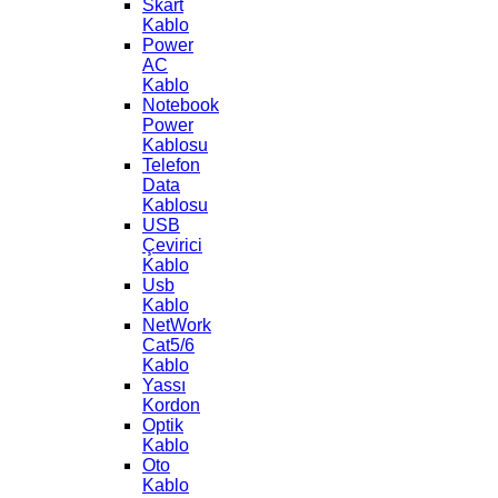
Skart
Kablo
Power
AC
Kablo
Notebook
Power
Kablosu
Telefon
Data
Kablosu
USB
Çevirici
Kablo
Usb
Kablo
NetWork
Cat5/6
Kablo
Yassı
Kordon
Optik
Kablo
Oto
Kablo