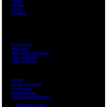
Twitter
Google
Email
Pinterest
ÜRÜNLERİMİZ
Kablo Grubu
Bilgisayar
Test / Ökçüm Cihazları
Led Aydınlatma
Yapı / Hırdavat
NASIL YARDIMCI OLABİLİRİZ ?
İletişim
Bayilik Başvurusu
Hakkımızda
Sertifikalarımız
Banka Havale Bilgileri
© 2026
Teknogreen.com.tr
. All rights reserved