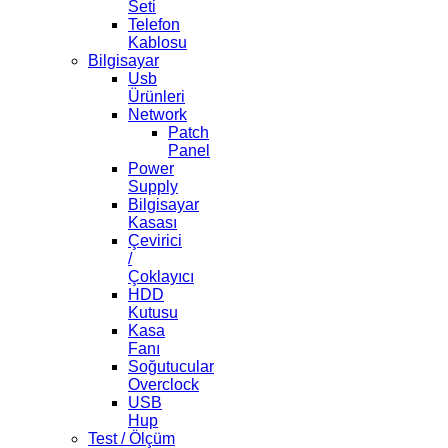
Seti
Telefon
Kablosu
Bilgisayar
Usb
Ürünleri
Network
Patch
Panel
Power
Supply
Bilgisayar
Kasası
Çevirici
/
Çoklayıcı
HDD
Kutusu
Kasa
Fanı
Soğutucular
Overclock
USB
Hup
Test / Ölçüm