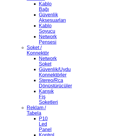
Kablo
Bağı
Güvenlik
Aksesuarları
Kablo
Soyucu
Network
Pensesi
Soket /
Konnektör
Network
Soket
Güvenlik/Uydu
Konnektörler
Stereo/Rca
Dönüştürücüler
Karışık
Fiş
Soketleri
Reklam /
Tabela
P10
Led
Panel
Kontrol