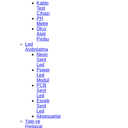
Kablo
Test
Cihazı
PH
Metre
Ölçü
Aleti
Probu
Led
Aydınlatma
Neon
Şerit
Led
Power
Led
Modül
PCB
Şerit
Led
Esnek
Şerit
Led
Aksesuarlar
Yapı ve
Hırdavat