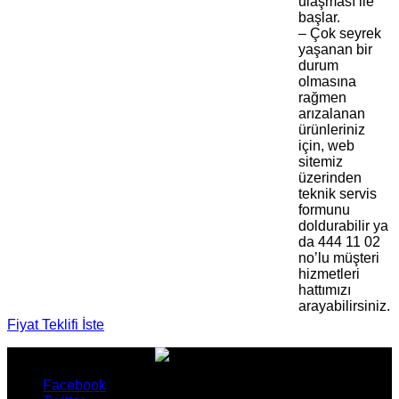
ulaşması ile
başlar.
– Çok seyrek
yaşanan bir
durum
olmasına
rağmen
arızalanan
ürünleriniz
için, web
sitemiz
üzerinden
teknik servis
formunu
doldurabilir ya
da 444 11 02
no’lu müşteri
hizmetleri
hattımızı
arayabilirsiniz.
Fiyat Teklifi İste
Facebook