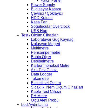
Patch Panel
Power Supply
Bilgisayar Kasası
Çevirici / Çoklayıcı
HDD Kutusu
Kasa Fanı
Soğutucular Overclock
USB Hup
Test / Ölçüm Cihazları
Laboratuvar Güç Kaynağı
İzolasyon Megeri
Multimetre
Pensampermetre
Bobin Ölçer
Desibelmetre
Karbonmonoksit Metre
Akü Test Cihazı
Data Logger
Takometre
Elektriksel Ölçüm
Sıcaklık, Nem Ölçüm Cihazları
Kablo Test Cihazı
PH Metre
Ölçü Aleti Probu
Led Aydınlatma