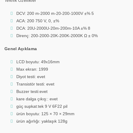
Teknik Özellikler
DCV: 200 m-2000 m-20-200-1000V ±% 5
ACA: 200 750 V, 0, ±%
DCA: 20U-2000U-20m-200m-10A ±% 8
Direnç: 200-2000-20K-200K-2000K Ω ± 0%
Genel Açıklama
LCD boyutu: 49x16mm
Max ekran: 1999
Diyot testi: evet
Transistör testi: evet
Buzzer testi:evet
kare dalga çıkış:: evet
güç supkat:tek 9 V 6F22 pil
ürün boyutu: 125 × 70 × 29mm
ürün ağırlığı: yaklaşık 128g