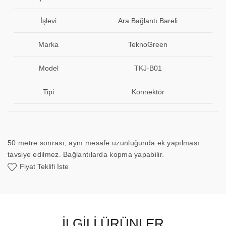
İşlevi
Ara Bağlantı Bareli
Marka
TeknoGreen
Model
TKJ-B01
Tipi
Konnektör
50 metre sonrası, aynı mesafe uzunluğunda ek yapılması
tavsiye edilmez. Bağlantılarda kopma yapabilir.
Fiyat Teklifi İste
İLGILI ÜRÜNLER