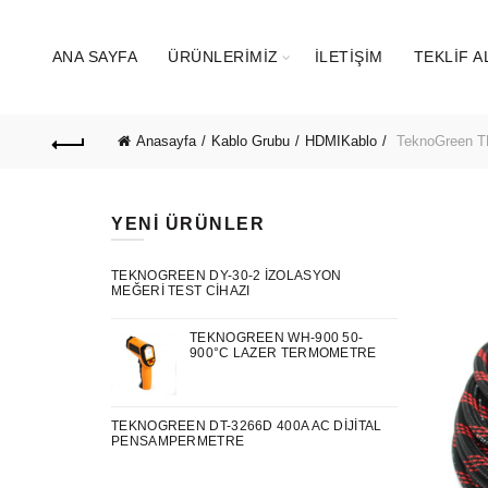
ANA SAYFA
ÜRÜNLERIMIZ
İLETIŞIM
TEKLIF A
Anasayfa
Kablo Grubu
HDMIKablo
TeknoGreen TK
YENI ÜRÜNLER
TEKNOGREEN DY-30-2 İZOLASYON
MEĞERI TEST CIHAZI
TEKNOGREEN WH-900 50-
900°C LAZER TERMOMETRE
TEKNOGREEN DT-3266D 400A AC DIJITAL
PENSAMPERMETRE