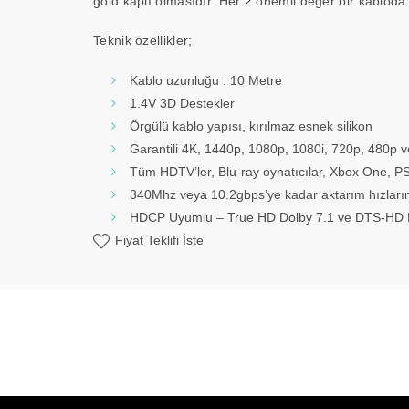
gold kaplı olmasıdır. Her 2 önemli değer bir kabloda
Teknik özellikler;
Kablo uzunluğu : 10 Metre
1.4V 3D Destekler
Örgülü kablo yapısı, kırılmaz esnek silikon
Garantili 4K, 1440p, 1080p, 1080i, 720p, 480p v
Tüm HDTV’ler, Blu-ray oynatıcılar, Xbox One, PS4
340Mhz veya 10.2gbps’ye kadar aktarım hızların
HDCP Uyumlu – True HD Dolby 7.1 ve DTS-HD M
Fiyat Teklifi İste