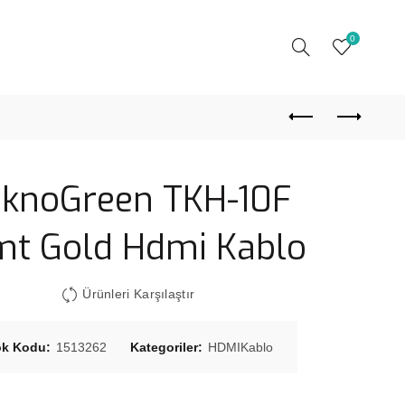
0
eknoGreen TKH-10F
mt Gold Hdmi Kablo
Ürünleri Karşılaştır
ok Kodu:
1513262
Kategoriler:
HDMIKablo