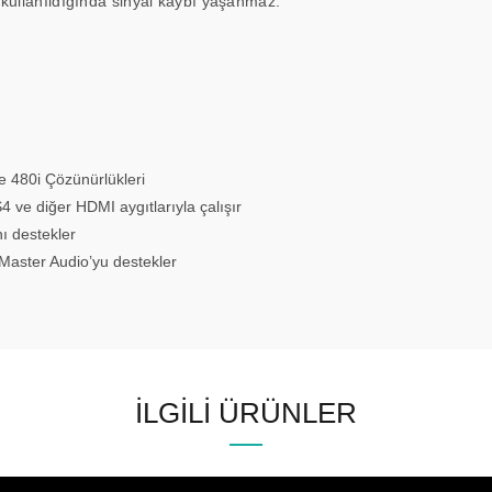
 kullanıldığında sinyal kaybı yaşanmaz.
e 480i Çözünürlükleri
 ve diğer HDMI aygıtlarıyla çalışır
ı destekler
aster Audio’yu destekler
İLGILI ÜRÜNLER