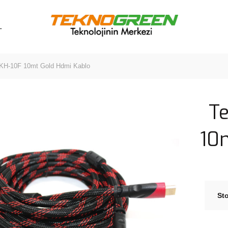
L
H-10F 10mt Gold Hdmi Kablo
T
10
St