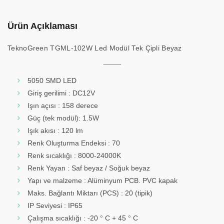
Ürün Açıklaması
TeknoGreen TGML-102W Led Modül Tek Çipli Beyaz
5050 SMD LED
Giriş gerilimi : DC12V
Işın açısı : 158 derece
Güç (tek modül): 1.5W
Işık akısı : 120 lm
Renk Oluşturma Endeksi : 70
Renk sıcaklığı : 8000-24000K
Renk Yayan : Saf beyaz / Soğuk beyaz
Yapı ve malzeme : Alüminyum PCB. PVC kapak
Maks. Bağlantı Miktarı (PCS) : 20 (tipik)
IP Seviyesi : IP65
Çalışma sıcaklığı : -20 ° C + 45 ° C